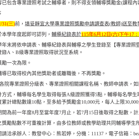
容已包含專業證照考試之輔導者，則不得支領輔導獎勵金(課程內
序
2/31(三
)
前
，
填妥靜宜大學專業證照獎勵申請調查表(
教師)送至教
於本學年度起即可認列，
輔導紀錄表於
115
年
6
月
12
日
(
六
)下午17：
7月學年末將依申請表、輔導紀錄表與輔導之學生登錄至【專業證
登錄A、B級專業證照取得狀況至系統。
獎勵一次為限。
輔導已取得校內其他獎助者或離職後，不再獎勵。
各院專業證照分級表、專業證照相關課程名稱、教師申請表，如
計方式，輔導每名學生取得每張A級證照獲得5點，輔導每名學生
累計總點數達10點，至多給予獎勵金10,000元，每人上限30,00
間為前一年度8月至當年度7月止，若7月15日後取得之點數，
之獎勵點數不可重複計算，由多位教師或教學助理共同輔導學生
問請洽承辦人：教發中心：
熊若婷
，分機：11137，電子信箱：bear08