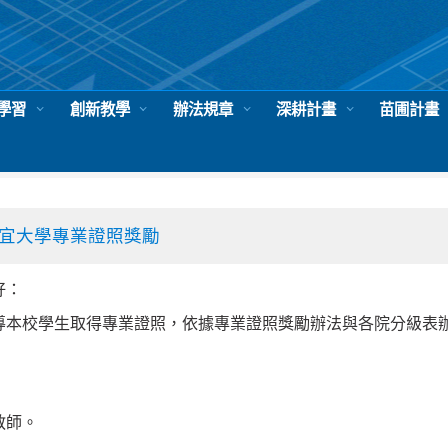
學習
創新教學
辦法規章
深耕計畫
苗圃計畫
展
教學資源
靜宜大學專業證照獎勵
好：
導本校學生取得專業證照，依據專業證照獎勵辦法與各院分級表
教師。