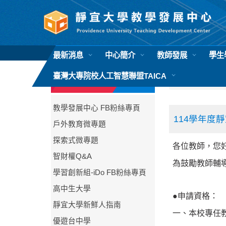
跳
到
主
要
內
最新消息
中心簡介
教師發展
學生
容
區
臺灣大專院校人工智慧聯盟TAICA
首頁
教師發
相關連結
教學發展中心 FB粉絲專頁
114學年度
戶外教育微專題
探索式微專題
各位教師，您
智財權Q&A
為鼓勵教師輔
學習創新組-iDo FB粉絲專頁
高中生大學
●申請資格：
靜宜大學新鮮人指南
一、本校專任
優遊台中學