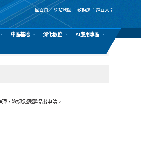
回首頁
／
網站地圖
／
教務處
／
靜宜大學
中區基地
深化數位
AI應用專區
辦理，歡迎您踴躍提出申請。