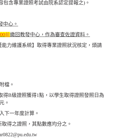
容包含專業證照考試由院系認定提報之)。
發中心。
00
前
繳回教發中心，作為審查佐證資料。
照暨能力維護系統】取得專業證照狀況核定，煩請
附檔。
取得B級證照獲得1點，以學生取得證照發照日為
0元。
計入下一年度計算。
所取得之證照，其點數應均分之。
22@pu.edu.tw