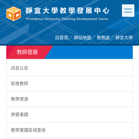
跳
到
主
要
內
容
回首頁
／
網站地圖
／
教務處
／
靜宜大學
區
教師發展
訊息公告
新進教師
教學資源
榮譽事蹟
教學實踐區域基地