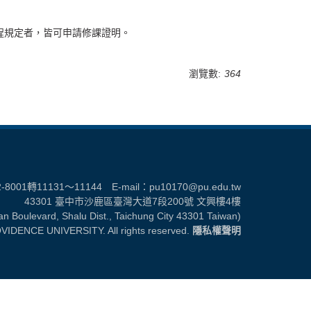
程規定者，皆可申請修課證明。
瀏覽數:
364
2-8001轉11131～11144 E-mail：
pu10170@pu.edu.tw
43301 臺中市沙鹿區臺灣大道7段200號 文興樓4樓
wan Boulevard, Shalu Dist., Taichung City 43301 Taiwan)
VIDENCE UNIVERSITY. All rights reserved.
隱私權聲明