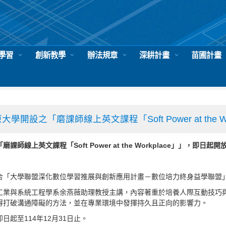
學習
創新教學
辦法規章
深耕計畫
苗圃計畫
告
學開設之「磨課師線上英文課程「Soft Power at the 
師線上英文課程「Soft Power at the Workplace」
」，即日起開
合「大學聯盟深化數位學習推展與創新應用計畫－數位培力終身益學聯盟
工業與系統工程學系余燕薇助理教授主講，內容著重於培養人際互動技巧
得打破溝通障礙的方法，並在專業環境中發揮持久且正向的影響力。
日起至114年12月31日止。