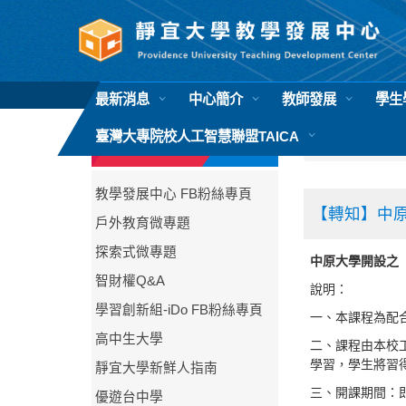
跳
到
主
要
內
最新消息
中心簡介
教師發展
學生
容
區
臺灣大專院校人工智慧聯盟TAICA
首頁
活動公
相關連結
教學發展中心 FB粉絲專頁
【轉知】中原大
戶外教育微專題
探索式微專題
中原大學開設之「磨課
智財權Q&A
說明：
學習創新組-iDo FB粉絲專頁
一、本課程為配
高中生大學
二、課程由本校
學習，學生將習
靜宜大學新鮮人指南
三、開課期間：即
優遊台中學