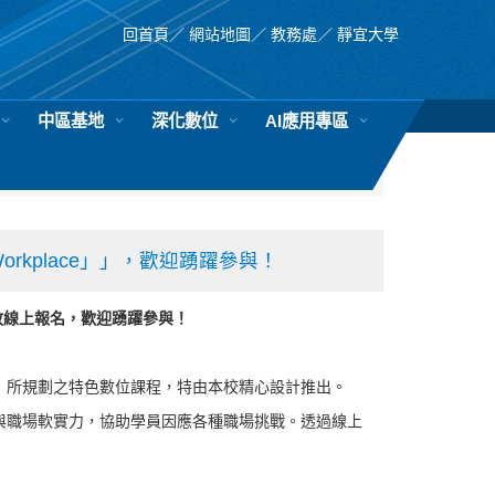
回首頁
／
網站地圖
／
教務處
／
靜宜大學
中區基地
深化數位
AI應用專區
Workplace」」，歡迎踴躍參與！
放線上報名，歡迎踴躍參與！
」所規劃之特色數位課程，特由本校精心設計推出。
與職場軟實力，協助學員因應各種職場挑戰。透過線上