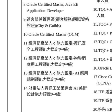
業人員
8.Oracle Certified Master, Java EE
10.TQC+ 
Application Developer
人員
9.
顧客關係管理師
(
顧客服務
)
國際資格
11.TQC+ P
證照
)(City & Guilds)
12.TQC+ P
10.Oracle Certified Master (OCM)
13.TQC+ 
11.
經濟部產業人才能力鑑定
-
資訊安
全工程師能力鑑定
(
中級
)
14.TQC+
12.
經濟部產業人才能力鑑定
-
物聯網
15.TQC+
應用工程師能力鑑定
(
中級
)
16.Oracle D
13.
經濟部產業人才能力鑑定
- AI
應用
17.Cisco Ce
規劃師能力鑑定
(
中級
)
(CCNA)
14.
財團法人資訊工業策進會
AI
美術
18.ITE
遊
設計能力認證
(
中級
)
19.ITE
遊
20.
進階
E