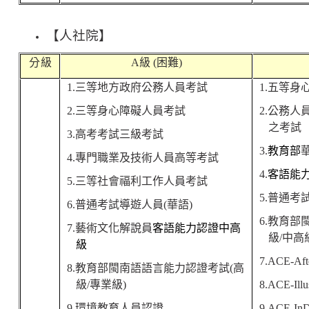
【人社院】
分 級
A
級
(
困難
)
1.
三等地方政府公務人員考
試
1.
五等身
2.
三等身心障礙人員考
試
2.
公務人
之考試
3.
高考考試三級考試
3.
教育部
4.
專門職業及技術人員高等考試
4.
客語能
5.
三等社會福利工作人員考試
5.
普通考
6.
普通考試導遊人員
(
華語
)
6.
教育部
7.
藝術文化解說員
客語能力認證中高
級
/
中高
級
7.ACE
-
A
f
8.
教育部閩南語語言能力認證考試
(
高
級
/
專業
級
)
8.ACE
-
I
l
l
u
9.
環境教育人員認證
9.ACE
-
I
n