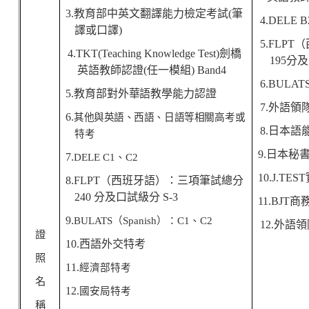
3.
教育部中英文翻譯能力檢定考試
(
筆
4.DELE B
譯或口譯
)
5
.FLPT
（
4.TKT(Teaching Knowledge Test)
劍橋
195
分及
英語教師認證
(
任一模組
) Band4
6.BULAT
5.
教育部對外華語教學能力
認證
7.
外語領
6.
其他與英語、西語、日語等相
關高考或
8.
日本語
特考
9.
日本秘
7.
DELE C1
、C2
10.J.TEST
8.
FLPT
（西班牙語）：三項筆試總分
240
分及口試級分
S-3
11.BJT
商
9.
BULATS
（Spanish）：C1、C2
12.
外語領
證
10.
西語外交特考
照
11.
經濟部特考
名
12.
國安局特考
稱