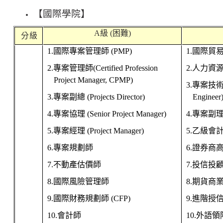
【
國際學院
】
A
級
(
困難
)
分 級
1.
國際專案管理師
(PMP)
1.
國際貿
2.
專案管理師
(Certified Profession
2.
人力資
Project Manager, CPMP)
3.
專案技
3.
專案副總
(Projects Director)
Engineer
4.
專案協理
(Senior Project Manager)
4.
專案副
5.
專案經理
(Project Manager)
5.
乙級會計
6.
專案規劃師
6.
證券商
7.
不動產估價師
7.
投信投
8.
國際風險管理師
8.
期貨商
9.
國際財務規劃師
(CFP)
9.
進階授
10.
會計師
10.
外語領