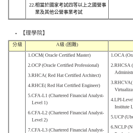
22.
相當於國家考試四等以上
之國營事
業及其他公營事業
考試
【
理學院
】
分 級
A
級
(
困難
)
1.OCM( Oracle Certified Master)
1.OCA (Orac
2.OCP (Oracle Certified Professional)
2.RHCSA ( 
Administra
3.RHCA( Red Hat Certified Architect)
3.RHCVA( R
4.RHCE( Red Hat Certified Engineer)
Virtualiza
5.CFA-L1 (Chartered Financial Analyst-
4.LPI-Level
Level 1)
Institute 
6.CFA-L2 (Chartered Financial Analyst-
5.UCP (Ubun
Level 2)
6.NCLP (No
7.CFA-L3 (Chartered Financial Analyst-