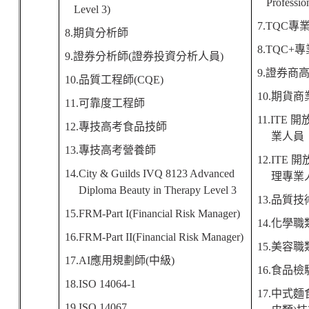
Professio
Level 3)
7.TQC
專
8.
期貨分析師
8.TQC+
專
9.
證券分析師
(
證券投資分析人員
)
9.
證券商
10.
品質工程師
(CQE)
10.
期貨商
11.
可靠
度工程師
11.ITE
開
12.
專技高考食品技師
業人員
13.
專技高考營養師
12.ITE
開
14.City & Guilds IVQ 8123 Advanced
理專業
Diploma Beauty in Therapy Level 3
13.
品質技
15.FRM-Part I(Financial Risk Manager)
14.
化學職
16.FRM-Part II(Financial Risk Manager)
15.
美容職
17.AI
應用規劃師
(
中級
)
16.
食品檢
18.ISO 14064-1
17.
中式麵
19.ISO 14067