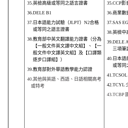
35.
英檢高級或等同之語言證書
35.CCP
影
36.DELE B1
36.
商業數
37.
日本語能力試驗（
JLPT
）
N2
合格
37.SAS E
或等同之語言證書
38.
英檢中
38.
教育部中英文翻譯能力證書（分為
39.DELE 
【一般文件英文譯中文組】、【一
三項筆
般文件中文譯英文組】及【口譯類
40.
日本語
逐步口譯組】）
或等同
39.
教育部對外華語教學能力認證
41.TCSO
40.
其他與英語、西語、日語相關高考
42.TCYL
或特考
43.TCBP