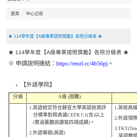
首頁
中心公告
★ 114學年度【A級專業證照獎勵】各院分級表 ★
★ 114學年度【A級專業證照獎勵】各院分級表 ★
※ 申請說明連結：
https://reurl.cc/4b56pj
。
【
外語學院
】
分 級
A
級
(
困難
)
1.
英語檢定符合靜宜大學英語檢測評
1.
英檢高
分標準對照表達
CEFR C1(
含
)
以上
2.
外語領
(
需涵蓋聽說讀寫四項成績
)
。
3.TKT(Teac
2.
外語導遊
(
英語
)
英語教