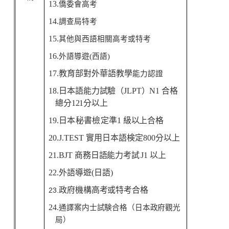
13
.
僑委會高考
14.
調查局特考
15.
其他與西語相關高考或特考
16.
外語導遊(西語)
17.
教育部對外華語教學
能力認證
18.
日本語能力試驗（
JLPT
）
N1
合格
總分
121
分以上
19.
日本秘書檢定準
1
級以
上合格
20.
J.TEST
實用日本語検定
800
分以上
21.
BJT
商務日語能力考
試
J1
以上
22.
外語導遊
(
日語
)
政府機構高考或特考
合格
23.
24.
通譯案内士試験合格（日本政府觀光
局）