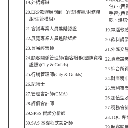
19.
外語導遊
包
)
、
(
西
20.ERP
軟體顧問師（配銷模組
/
財務模
手禮
)(
西
組
/
生管模組）
乾、烘焙
21.
會議專業人員進階認證
19.
電腦軟
22.
展覽專業人員進階認證
20.
飲料調
23.
貿易經營師
21.
外匯交
24.
顧客關係管理師
(
顧客服務
)
國際資格
22.
資產證
證照
)(City & Guilds)
23.
綜合所
25.
行銷管理師
(City & Guilds)
24.
財產稅
26.
記帳士
25.
營利事
27.
管理會計師
(CMA)
26.
加值型
28.
評價會計師
27.
稅務會
29.SPSS
實證分析師
28.TQC
專
30.SAS
基礎程式設計師
29.
顧客關