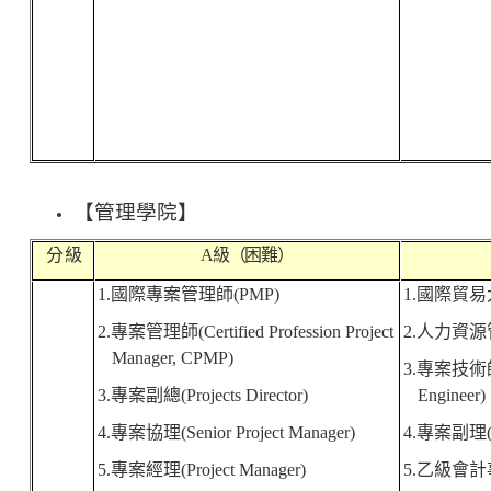
【
管理學院
】
分 級
A
級（困難）
1.
國際專案管理師
(PMP)
1.
國際貿易
2.
專案管理師
(Certified Profession Project
2.
人力資源
Manager, CPMP)
3.
專案技術
3.
專案副總
(Projects Director)
Engineer)
4.
專案協理
(Senior Project Manager)
4.
專案副理
5.
專案經理
(Project Manager)
5.
乙級會計