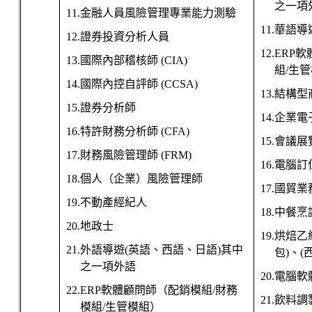
之一項
11.
金融人員風險管理專業能力測驗
11.
華語導
12.
證券投資分析人員
12.ERP
軟
13.
國際內部稽核師
(CIA)
組
/
生管
14.
國際內控自評師
(CCSA)
13.
結構型
15.
證券分析師
14.
企業電
16.
特許財務分析師
(CFA)
15.
會議展
17.
財務風險管理師
(FRM)
16.
電腦訂
18.
個人（企業）風險管理師
17.
國貿業
19.
不動產經紀人
18.
中餐烹
20.
地政士
19.
烘焙乙
21.
外語導遊
(
英語、西語、日語
)
其中
包
)
、
(
之一項外語
20.
電腦軟
22.ERP
軟體顧問師（配銷模組
/
財務
21.
飲料調
模組
/
生管模組）