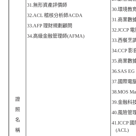
31.
無形資產評價師
30.
環境教
32.ACL
稽核分析師
ACDA
31.
商業數
33.AFP
理財規劃顧問
32.JCCP
電
34.
高級金融管理師
(AFMA)
33.
西餐烹
34.CCP
影
35.
商業數
36.SAS E
37.
國際電
38.MOS Mas
證
39.
金融科
照
40.
風險管
名
41.ICCP
國
稱
(ACL)