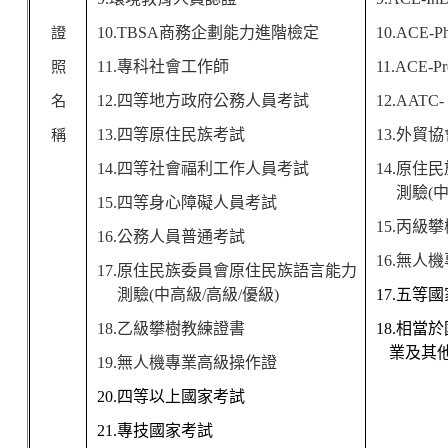
證
10.T
B
S
A
商務企劃
能
力進階檢定
10.ACE
-
P
照
11.
專科社會工作師
11.ACE
-
P
r
名
12.
四等地方政府公務人員考試
12.A
A
TC-
稱
13.
四等原住民族考試
13.
外貿協
14.
四等社會福利工作人員考
試
14.
原住民
測驗
(
15.
四等身心障礙人員考
試
15.
丙級攀
16.
公務人員普通考試
16.
無人機
17.
原住民族委員會原住民族語言能力
測驗
(
中高
級
/
高級
/
優級
)
17.
五等國
18.
乙級攀樹教練證書
18.
相當於
業及其
19.
無人機專業高級操作
證
20.
四等以上國家考試
21.
專技國家考試