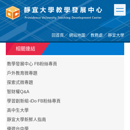
跳
到
主
要
內
容
回首頁
／
網站地圖
／
教務處
／
靜宜大學
區
相關連結
教學發展中心 FB粉絲專頁
戶外教育微專題
探索式微專題
智財權Q&A
學習創新組-iDo FB粉絲專頁
高中生大學
靜宜大學新鮮人指南
優遊台中學