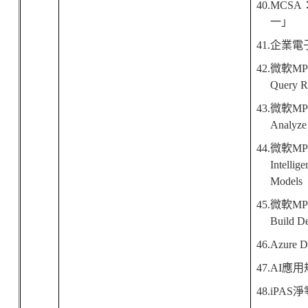
40.MCSA
一」
41.
企業電
42.
微軟
MP
Query Re
43.
微軟
MP
Analyze 
44.
微軟
MP
Intellige
Models
45.
微軟
MP
Build D
46.Azure Da
47.AI
應用
48.iPAS
淨