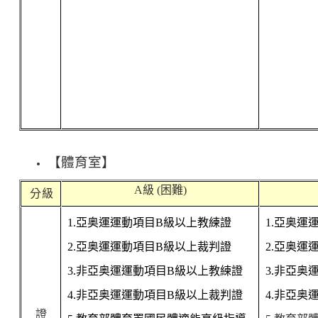
【體育室】
A
級
(
困難
)
分 級
1.
亞奥運運動項目
B
級以上教練證
1.
亞奥運
2.
亞奥運運動項目
B
級以上裁判證
2.
亞奥運
3.
非亞奥運運動項目
B
級以上教練證
3.
非亞奥
4.
非亞奥運運動項目
B
級以上裁判證
4.
非亞奥
證