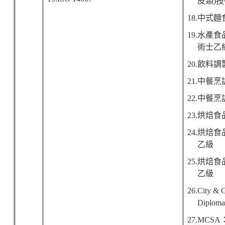
皮類
)
技
18.
中式麵
19.
水產食
術士乙
20.
飲料調
21.
中餐烹
22.
中餐烹
23.
烘焙食
24.
烘焙食
乙級
25.
烘焙食
乙級
26.City & 
Diploma
27.MCSA