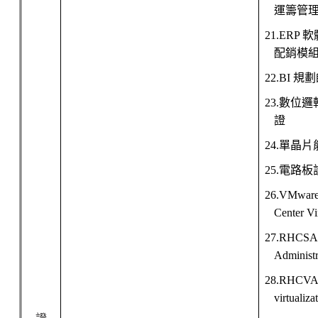
運籌管
21.ERP
軟
配銷模
22.BI
規劃
23.
數位邏
證
24.
單晶片
25.
電路板
26.VMware 
Center Vi
27.RHCSA(R
Administr
28.RHCVA(R
virtualiza