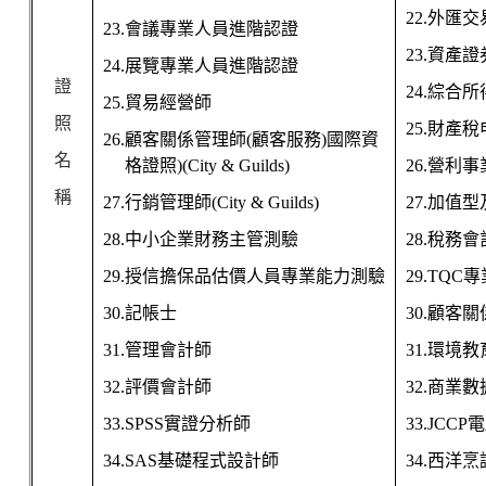
22.
外匯交
23.
會議專業人員進階認證
23.
資產證
24.
展覽專業人員進階認證
證
24.
綜合所
25.
貿易經營師
照
25.
財產稅
26.
顧客關係管理師
(
顧客服務
)
國際資
名
格證照
)(City & Guilds)
26.
營利事
稱
27.
行銷管理師
(City & Guilds)
27.
加值型
28.
中小企業財務主管測驗
28.
稅務會
29.
授信擔保品估價人員專業能力測驗
29.TQC
專
30.
記帳士
30.
顧客關
31.
管理會計師
31.
環境教
32.
評價會計師
32.
商業數
33.SPSS
實證分析師
33.JCCP
電
34.SAS
基礎程式設計師
34.
西洋烹