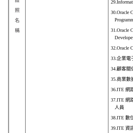
證
29.Informat
照
30.Oracle C
Program
名
31.Oracle C
稱
Develope
32.Oracle C
33.
企業電
34.
顧客關
35.
商業數
36.ITE
網
37.ITE
網
人員
38.ITE
數
39.ITE
資