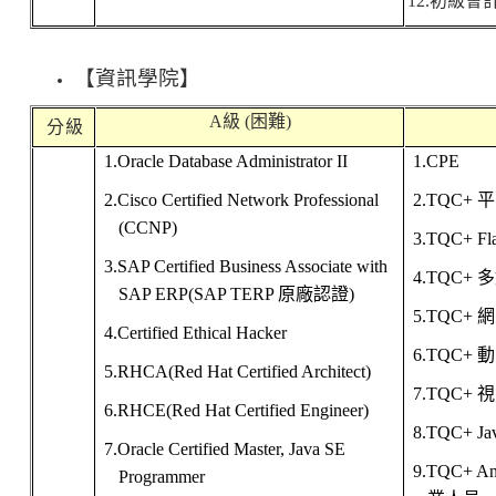
12.
初級會
【
資訊學院
】
A
級
(
困難
)
分 級
1.Oracle Database Administrator II
1.CPE
2.Cisco Certified Network Professional
2.TQC+
平
(CCNP)
3.TQC+ Fl
3.SAP Certified Business Associate with
4.TQC+
多
SAP ERP(SAP TERP
原廠認證
)
5.TQC+
網
4.Certified Ethical Hacker
6.TQC+
動
5.RHCA(Red Hat Certified Architect)
7.TQC+
視
6.RHCE(Red Hat Certified Engineer)
8.TQC+ Ja
7.Oracle Certified Master, Java SE
9.TQC+ An
Programmer