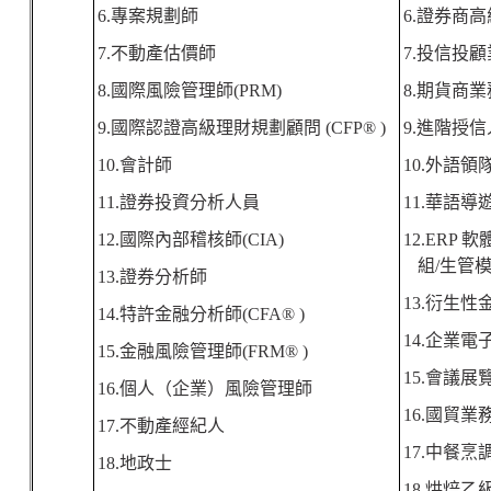
6.
專案規劃師
6.
證券商高
7.
不動產估價師
7.
投信投顧
8.
國際風險管理師
(PRM)
8.
期貨商業
9.
國際認證高級理財規劃顧問
(CFP® )
9.
進階授信
10.
會計師
10.
外語領
11.
證券投資分析人員
11.
華語導
12.
國際內部稽核師
(CIA)
12.ERP
軟
組
/
生管
13.
證券分析師
13.
衍生性
14.
特許金融分析師
(CFA® )
14.
企業電
15.
金融風險管理師
(FRM® )
15.
會議展
16.
個人（企業）風險管理師
16.
國貿業
17.
不動產經紀人
17.
中餐烹
18.
地政士
18.
烘焙乙