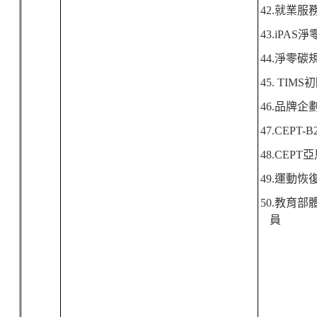
42.
就業服
43.iPAS
淨
44.
淨零碳
45. TIMS
初
46.
品牌企
47.CEPT-
48.CEPT
亞
49.
運動恢
50.
教育部
員