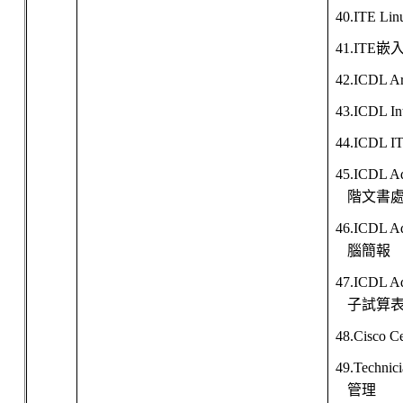
40.ITE Lin
41.ITE
嵌
42.ICDL Art
43.ICDL In
44.ICDL IT
45.ICDL A
階文書
46.ICDL Ad
腦簡報
47.ICDL Ad
子試算
48.Cisco Ce
49.Technic
管理