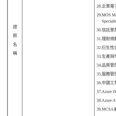
28.
企業電
29.MOS Mas
Specialis
證
30.
信託業
照
31.
理財規
名
32.
衍生性
稱
33.
生產與
34.
品質管
35.
服務管
36.
中國工
37.Azure Da
38.Azure AI
39.MCSA