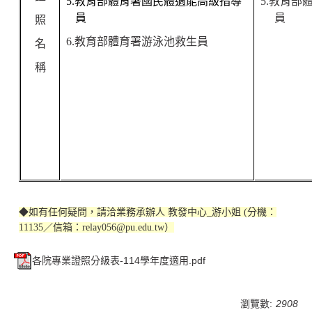
5.
教育部體育署國民體適能高級指導
5.
教育部
員
員
照
6.
教育部體育署游泳池救生員
名
稱
◆
如有任何疑問，請洽業務承辦人 教發中心_游小姐 (分機：
11135／信箱：
relay056@pu.edu.tw
）
各院專業證照分級表-114學年度適用.pdf
瀏覽數:
2908