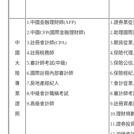
1.
中國金融理財師
(AFP)
1.
證券業從
2.
中國
CFP(
國際金融理財師
)
2.
助理國際
中
3.
註冊會計師
(CPA)
3.
期貨從業
國
4.
註冊稅務師
4.
保險代理
大
5.
審計師考試
(
中級
)
5.
保險公估
陸
6.
國際註冊內部審計師
6.
保險經紀
專
7.
房地產經紀人
7.
會計從業
業
8.
中級會計職稱考試
8.
審計師考
證
9.
高級會計師
9.
註冊資產
照
10.
理財規
11.
證券投