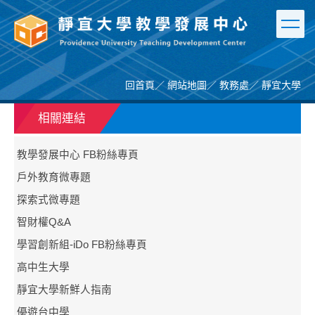
跳
到
主
要
內
容
回首頁
／
網站地圖
／
教務處
／
靜宜大學
區
相關連結
教學發展中心 FB粉絲專頁
戶外教育微專題
探索式微專題
智財權Q&A
學習創新組-iDo FB粉絲專頁
高中生大學
靜宜大學新鮮人指南
優遊台中學