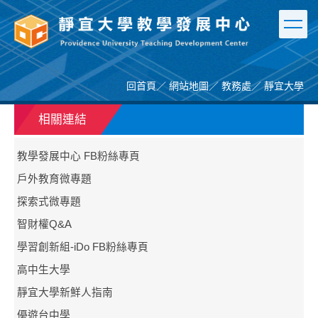
跳
到
主
要
內
容
回首頁
／
網站地圖
／
教務處
／
靜宜大學
區
相關連結
教學發展中心 FB粉絲專頁
戶外教育微專題
探索式微專題
智財權Q&A
學習創新組-iDo FB粉絲專頁
高中生大學
靜宜大學新鮮人指南
優遊台中學