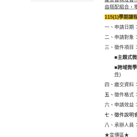
由搭配組合，
115(1)學期
一、申請日期
二、申請對象
三、徵件項目：
■
主題式微
■
跨域微學
件
)
四、繳交資料
五、
徵件格式
六、申請效益：
七、徵件說明會
八、承辦人員：
★宣傳區★