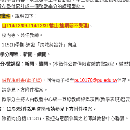
零存整付累計成一個整數學分的課程型態。
課程徵件
，說明如下：
：
自114/12/09-
114/12/31截止(逾期恕不受理)
。
：校內專、兼任教師。
115(1)學期-通識「跨域與設計」向度
學分課程
：
新開
、
續開
。
分-微課程
：
新開
、
續開
。
(
本徵件公告僅限
實體
的微課程，
微型
：
課程規劃書(電子檔)
，回傳電子檔至
pu10170@pu.edu.tw
信箱
：請參見下方附件檔案。
微學分主持人由教發中心統一登錄教師評鑑項目(教學表現)選要
：12/08徵件說明會簡報請參見下方附件檔案。
陳祖筠(分機11131)，歡迎有意願參與之老師與教發中心聯繫。