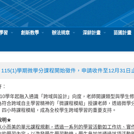
學習
創新教學
辦法規章
深耕計畫
苗圃計畫
告
115(1)學期微學分課程開始徵件，申請收件至12月31日
好：
110學年起融入通識「跨域與設計」向度，老師開課類型與學生
為符合跨域自主學習精神的「微課程模組」授課老師，透過微學
、四小時課程模組，成為全校學生跨域學習的重要支持。
說明
★
以小而美的單元課程規劃，透過一系列的學習活動如工作坊、實
作的學習內容，以激發學生學習動機。學生參加並通過該項活動