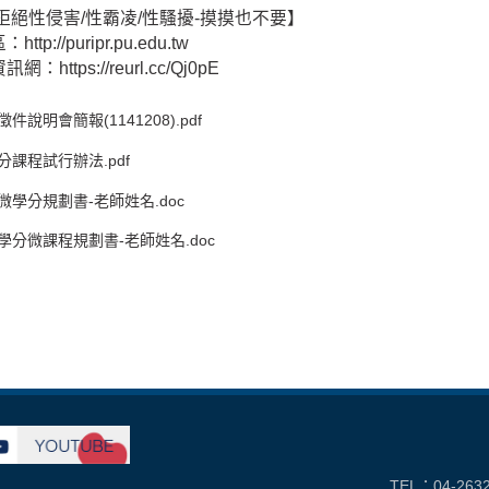
拒絕性侵害/性霸凌/性騷擾-摸摸也不要】
區：
http://puripr.pu.edu.tw
資訊網：
https://reurl.cc/Qj0pE
徵件說明會簡報(1141208).pdf
課程試行辦法.pdf
微學分規劃書-老師姓名.doc
學分微課程規劃書-老師姓名.doc
TEL：04-263