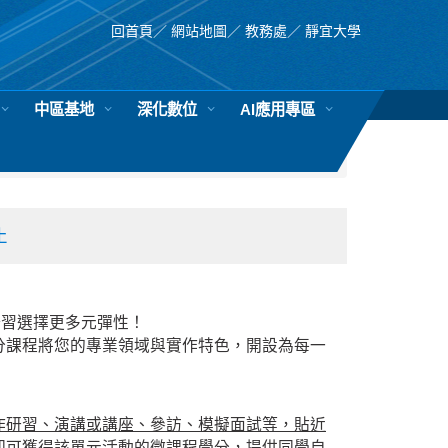
回首頁
／
網站地圖
／
教務處
／
靜宜大學
中區基地
深化數位
AI應用專區
止
修習選擇更多元彈性！
分課程將您的專業領域與實作特色，開設為每一
作研習、演講或講座、參訪、模擬面試等，貼近
即可獲得該單元活動的微課程學分，提供同學自