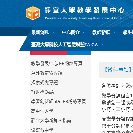
跳
到
主
要
內
最新消息
中心簡介
教師發展
學生
容
區
臺灣大專院校人工智慧聯盟TAICA
首頁
中心公
相關連結
教學發展中心 FB粉絲專頁
【徵件申請】
戶外教育微專題
探索式微專題
各位老師，您
智財權Q&A
微學分課程自
學習創新組-iDo FB粉絲專頁
邀請您一起成
小時、二小時
高中生大學
★
微學分課程
靜宜大學新鮮人指南
微學分課程是
優遊台中學
產業實務及實