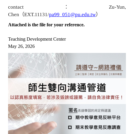
contact
：
Zu-Yun,
Chen
（
EXT.11131/
pa99_051@pu.edu.tw
）
Attached is the file for your reference.
Teaching Development Center
May 26, 2026