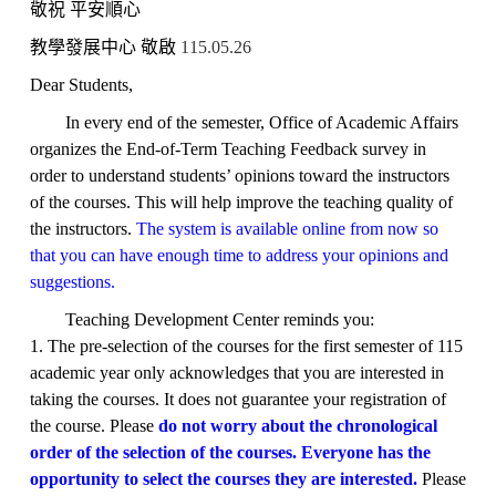
敬祝 平安順心
教學發展中心 敬啟
115.05.26
Dear Students,
In every end of the semester, Office of Academic Affairs
organizes the End-of-Term Teaching Feedback survey in
order to understand students’ opinions toward the instructors
of the courses. This will help improve the teaching quality of
the instructors.
The system is available online from now so
that you can have enough time to address your opinions and
suggestions.
Teaching Development Center reminds you:
1. The pre-selection of the courses for the first semester of 115
academic year only acknowledges that you are interested in
taking the courses. It does not guarantee your registration of
the course. Please
do not worry about the chronological
order of the selection of the courses. Everyone has the
opportunity to select the courses they are interested.
Please