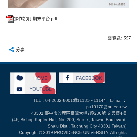
操作說明-期末平台.pdf
瀏覽數:
557
分享
TEL：04-2632-8001轉11131～11144 E-mail：
pu10170@pu.edu.tw
43301 臺中市沙鹿區臺灣大道7段200號 文興樓4樓
(4F, Bishop Kupfer Hall, No. 200, Sec. 7, Taiwan Boulevard,
Shalu Dist., Taichung City 43301 Taiwan)
Copyright © 2019 PROVIDENCE UNIVERSITY. All rights