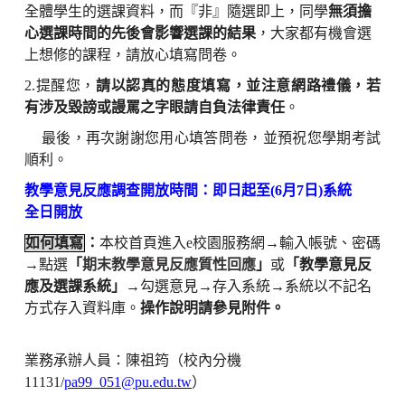
全體學生的選課資料，而『非』隨選即上，同學
無須擔
心選課時間的先後會影響選課的結果
，大家都有機會選
上想修的課程，請放心填寫問卷。
2.
提醒您，
請以認真的態度填寫，並注意網路禮儀，若
有涉及毀謗或謾罵之字眼請自負法律責任
。
最後，再次謝謝您用心填答問卷，並預祝您學期考試
順利。
教學意見反應調查開放時間：即日起至(6月7日)系統
全日開放
如何填寫
：
本校首頁進入
e
校園服務網
→
輸入帳號、密碼
→
點選
「
期末教學意見反應質性回應
」
或
「教學意見反
應及選課系統」
→
勾選意見
→
存入系統
→
系統以不記名
方式存入資料庫。
操作說明請參見附件。
業務承辦人員：陳祖筠（校內分機
11131/
pa99_051@pu.edu.tw
）