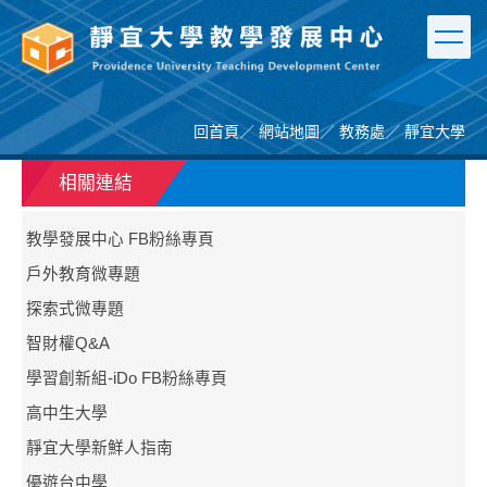
跳
到
主
要
內
容
回首頁
／
網站地圖
／
教務處
／
靜宜大學
區
相關連結
教學發展中心 FB粉絲專頁
戶外教育微專題
探索式微專題
智財權Q&A
學習創新組-iDo FB粉絲專頁
高中生大學
靜宜大學新鮮人指南
優遊台中學