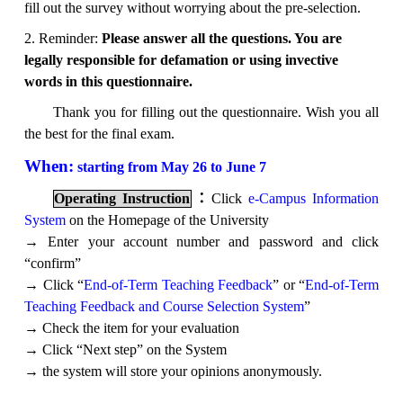
fill out the survey without worrying about the pre-selection.
2. Reminder:
Please answer all the questions. You are
legally responsible for defamation or using invective
words in this questionnaire.
Thank you for filling out the questionnaire. Wish you all
the best for the final exam.
When:
starting from May 26 to June 7
Operating Instruction
：
Click
e-Campus Information
System
on the Homepage of the University
→ Enter your account number and password and click
“confirm”
→ Click “
End-of-Term Teaching Feedback
” or “
End-of-Term
Teaching Feedback and Course Selection System
”
→ Check the item for your evaluation
→ Click “Next step” on the System
→ the system will store your opinions anonymously.