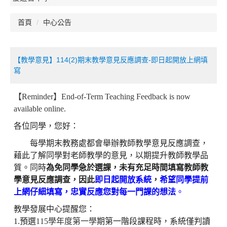
首頁
中心公告
【教學意見】114(2)期末教學意見反應調查-即日起開放上網填
寫
【
Reminder
】
End-of-Term Teaching Feedback is now
available online.
各位同學，您好：
每學期末教務處都會舉辦教師教學意見反應調查，
藉此了解同學對老師教學的意見，以期提升教師教學品
質。同時
為免同學急於選課，未有充足時間填寫教師教
學意見反應調查，因此
即日起開放系統
，
希望同學提前
上網仔細填寫，忠實反應您對每一門課的想法
。
教學發展中心提醒您：
1.
預選
115
學年度第一學
期第一階段課程時，系統僅判讀