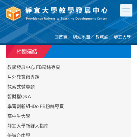
跳
到
主
要
內
容
回首頁
／
網站地圖
／
教務處
／
靜宜大學
區
相關連結
教學發展中心 FB粉絲專頁
戶外教育微專題
探索式微專題
智財權Q&A
學習創新組-iDo FB粉絲專頁
高中生大學
靜宜大學新鮮人指南
優遊台中學