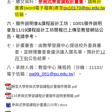
五、繳交資料：
參與式學習課程計畫書
，
請將計
畫書(word電子檔案)寄至
pu10170@pu.edu.tw
信箱
。
六、徵件說明會&課程設計工坊：10/01徵件說明
會及11/19課程設計工坊簡報已上傳至教發網站公
告，敬請參考。
七、計畫審查：由教學發展中心提送校外委員審
查，並辦理審查會議決議入選名單，預計於
12
月下旬
公告結果。
八、承辦人員：
教發中心 陳祖筠（分機：11131/
電子信箱：
pa99_051@pu.edu.tw
）
。
靜宜大學參與式學習課程計畫徵件簡章.pdf
115參與式學習課程計畫徵件說明會簡報.pdf
參與式學習課程計畫書(115年).docx