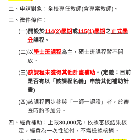
二、申請對象：全校專任教師(含專案教師)。
三、徵件條件：
(
一)
開設於
114(2)
學期
或
115(1)
學期
之
正式學
分
課程。
(
二)以
學士班課程
為主，碩士班課程暫不開
放。
(
三)
該課程未獲得其他計畫補助
。
(定義：目前
是否有以「該課程名義」申請其他補助計
畫)
(
四)該課程同步參與「一師一認證」者，於審
查時酌予加分。
四、經費補助：上限
30,000元
，依據審核結果核
定，經費為一次性給付，不需檢據核銷。