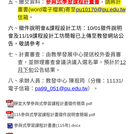
五、繳交資料：
參與式學習課程計畫書
，
請將計
畫書(word電子檔案)寄至
pu10170@pu.edu.tw
信箱
。
六、徵件說明會&課程設計工坊：10/01徵件說明
會及11/19課程設計工坊簡報已上傳至教發網站公
告，敬請參考。
七、計畫審查：由教學發展中心提送校外委員審
查，並辦理審查會議決議入選名單，預計於
12
月下旬
公告結果。
八、承辦人員：
教發中心 陳祖筠（分機：11131/
電子信箱：
pa99_051@pu.edu.tw
）
。
靜宜大學參與式學習課程計畫徵件簡章.pdf
115參與式學習課程計畫徵件說明會簡報.pdf
參與式學習課程計畫書(115年).docx