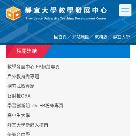
跳
到
主
要
內
容
回首頁
／
網站地圖
／
教務處
／
靜宜大學
區
相關連結
教學發展中心 FB粉絲專頁
戶外教育微專題
探索式微專題
智財權Q&A
學習創新組-iDo FB粉絲專頁
高中生大學
靜宜大學新鮮人指南
優遊台中學