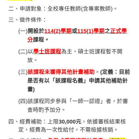
二、申請對象：全校專任教師(含專案教師)。
三、徵件條件：
(
一)
開設於
114(2)
學期
或
115(1)
學期
之
正式學
分
課程。
(
二)以
學士班課程
為主，碩士班課程暫不開
放。
(
三)
該課程未獲得其他計畫補助
。
(定義：目前
是否有以「該課程名義」申請其他補助計
畫)
(
四)該課程同步參與「一師一認證」者，於審
查時酌予加分。
四、經費補助：上限
30,000元
，依據審核結果核
定，經費為一次性給付，不需檢據核銷。