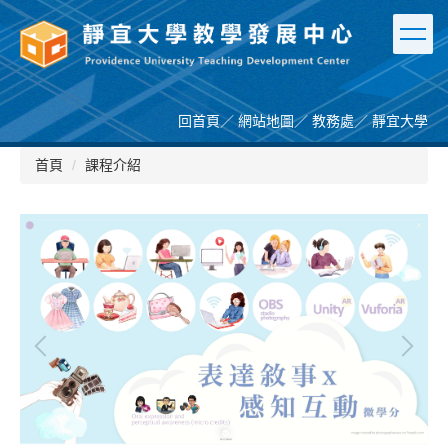
跳
到
主
要
內
容
回首頁
／
網站地圖
／
教務處
／
靜宜大學
區
首頁
課程介紹